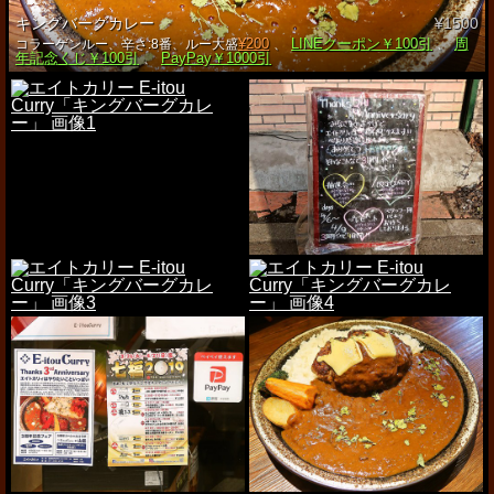
キングバーグカレー
¥1500
¥200
LINEクーポン￥100引
周
コラーゲンルー、辛さ:8番、ルー大盛
、
、
年記念くじ￥100引
PayPay￥1000引
、