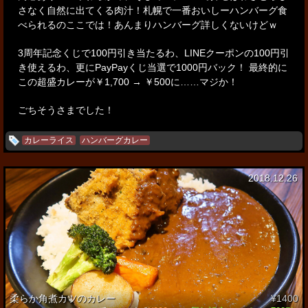
さなく自然に出てくる肉汁！
札幌で一番おいしーハンバーグ食
べられるのここでは！あんまりハンバーグ詳しくないけどｗ
3周年記念くじで100円引き当たるわ、LINEクーポンの100円引
き使えるわ、
更にPayPayくじ当選で1000円バック！ 最終的に
この超盛カレーが￥1,700 → ￥500に……マジか！
ごちそうさまでした！
カレーライス
ハンバーグカレー
2018.12.26
柔らか角煮カツのカレー
¥1400