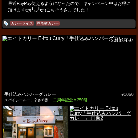
最近PayPay使えるようになったので、キャンペーン中はお得に
頂けますლ(╹◡╹ლ)
ごちそうさまでした！
カレーライス
豚角煮カレー
2018.04.07
手仕込みハンバーグカレー
¥1050
二周年記念￥250引
スパイシールー、辛さ:8番、