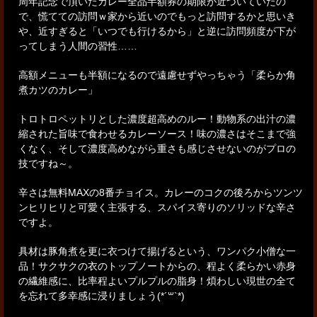
周年記念で頂いたカレー全品半額券の期限が近づいていたの
で、慌てての訪問ｗ
家から近いのでもっと訪問するかと思いき
や、近すぎると「いつでも行けるから」と
逆に訪問頻度が下が
ってしまう人間の習性……
高額メニューも半額になるので遠慮せずやっちゃう「柔らか角
煮カツのカレー」
トロトロペットリとした濃度超高めのルー！
動物系の出汁の濃
縮された旨味で食わせるカレーソース！
味の濃さはそこまで強
くなく、そして濃度高めながら重さも感じさせないのがプロの
技ですね～。
辛さは無料MAXの8番チョイス。
カレーのコクの後ろからツンツ
ンヒリヒリと可愛く主張する、スパイス寄りのソリッドな辛さ
ですよ。
具材は豚角煮を更に衣つけて揚げるという、ワンパク小僧な一
品！
サクサクの衣のトップノートからの、程よく柔らかい赤身
の繊維感に、比率程よいプルプルの脂身！
煩わしい現世の全て
を忘れて多幸感に浸りましょう(*´꒳`*)