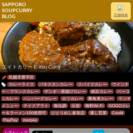
SAPPORO
SOUPCURRY
店舗検索
BLOG
エイトカリー E-itou Curry
札幌市豊平区
カレーライス
パキスタンカレー
スパイスカレー
ウインナ
ー・フランクカレー
ザンギ・唐揚げカレー
納豆カレー
ベーコ
ンカレー
ハンバーグカレー
カツカレー
豚角煮カレー
ランチ
メニュー
テイクアウト
無化調
出前
無料Wi-Fi
GOGOカレ
ー＆ラーメン100使用可
ひとりめし参加店
通し営業
Credit
PayPay
merpey
お店をシェア