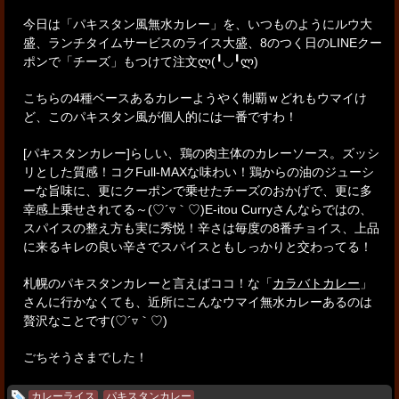
今日は「パキスタン風無水カレー」を、
いつものようにルウ大
盛、ランチタイムサービスのライス大盛、
8のつく日のLINEクー
ポンで「チーズ」もつけて注文ლ(╹◡╹ლ)
こちらの4種ベースあるカレーようやく制覇ｗ
どれもウマイけ
ど、このパキスタン風が個人的には一番ですわ！
[パキスタンカレー]らしい、鶏の肉主体のカレーソース。
ズッシ
リとした質感！コクFull-MAXな味わい！鶏からの油のジューシ
ーな旨味に、
更にクーポンで乗せたチーズのおかげで、更に多
幸感上乗せされてる～(♡´▿｀♡)
E-itou Curryさんならではの、
スパイスの整え方も実に秀悦！
辛さは毎度の8番チョイス、上品
に来るキレの良い辛さでスパイスともしっかりと交わってる！
札幌のパキスタンカレーと言えばココ！な「
カラバトカレー
」
さんに行かなくても、
近所にこんなウマイ無水カレーあるのは
贅沢なことです(♡´▿｀♡)
ごちそうさまでした！
カレーライス
パキスタンカレー