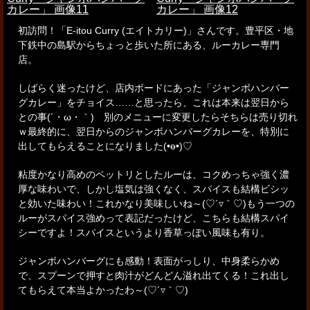
初訪問！「E-itou Curry (エイトカリー)」さんです。
豊平区・地
下鉄中の島駅からちょっと歩いた所にある、ルーカレー専門
店。
しばらく迷ったけど、店内ボードにあった「ジャンボハンバー
グカレー」をチョイス……と思ったら、
これは本来は翌日から
との事(´・ω・｀) 別のメニューに変更したらそちらは売り切れ
ｗ
最終的に、翌日からのジャンボハンバーグカレーを、特別に
出してもらえることになりました(•ө•)♡
粘度かなり高めのペットリとしたルーは、コクめっちゃ強く濃
厚な味わいで、
しかし塩気は強くなく、スパイスも結構ビシッ
と効いた味わい！これかなり美味しいね～(♡´▿｀♡)
もう一つの
ルーがスパイス強めって表記だったけど、こちらも結構スパイ
シーですよ！
スパイスというより香草っぽい風味も有り。
ジャンボハンバーグにも感動！
表面がっしり、中身柔らかめ
で、スプーンで押すと肉汁がどんどん溢れ出てくる！
これ出し
てもらえて本当よかったわ～(♡´▿｀♡)