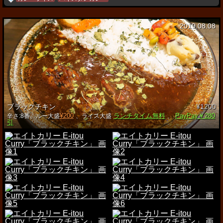
2019.08.08
ブラックチキン
¥1200
¥200
ランチタイム無料
PayPay￥280
辛さ:8番、ルー大盛
、ライス大盛
、
引