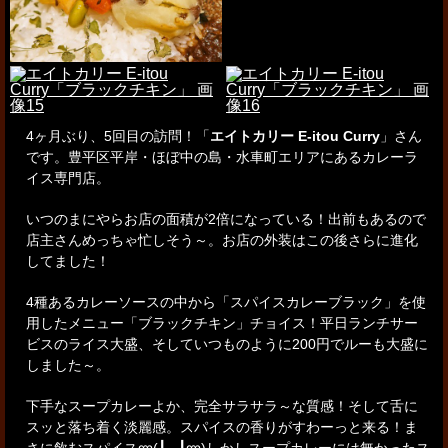
4ヶ月ぶり、5回目の訪問！「
エイトカリー E-itou Curry
」さん
です。
豊平区平岸・ほぼ中の島・水車町エリアにあるカレーラ
イス専門店。
いつのまにやらお店の面積が2倍になっている！
出前もあるので
店主さんめっちゃ忙しそう～。お店の外装はこの後さらに進化
してました！
4種あるカレーソースの中から「スパイスカレーブラック」を使
用したメニュー
「ブラックチキン」チョイス！
平日ランチサー
ビスのライス大盛、そしていつものように200円でルーも大盛に
しました～。
下手なスープカレーよか、完全サラサラ～な質感！そして舌に
スッと落ち着く淡麗感。
スパイスの香りがすわーっと来る！ま