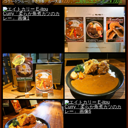
¥200
二周年記念クーポン￥700引
コラーゲンルー、辛さ:8番、ルー大盛
、