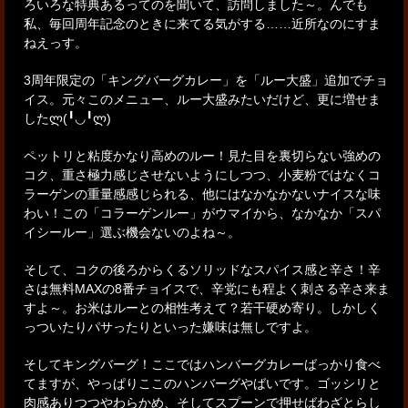
ろいろな特典あるってのを聞いて、訪問しました～。
んでも
私、毎回周年記念のときに来てる気がする……近所なのにすま
ねえっす。
3周年限定の「キングバーグカレー」を「ルー大盛」追加でチョ
イス。
元々このメニュー、ルー大盛みたいだけど、更に増せま
したლ(╹◡╹ლ)
ペットリと粘度かなり高めのルー！
見た目を裏切らない強めの
コク、重さ極力感じさせないようにしつつ、
小麦粉ではなくコ
ラーゲンの重量感感じられる、他にはなかなかないナイスな味
わい！
この「コラーゲンルー」がウマイから、なかなか「スパ
イシールー」選ぶ機会ないのよね～。
そして、コクの後ろからくるソリッドなスパイス感と辛さ！
辛
さは無料MAXの8番チョイスで、辛党にも程よく刺さる辛さ来ま
すよ～。
お米はルーとの相性考えて？若干硬め寄り。しかしく
っついたりパサったりといった嫌味は無しですよ。
そしてキングバーグ！ここではハンバーグカレーばっかり食べ
てますが、
やっぱりここのハンバーグやばいです。ゴッシリと
肉感ありつつやわらかめ、
そしてスプーンで押せばわざとらし