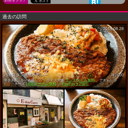
過去の訪問
2019.08.28
パキスタン風無水カレー
¥1000
¥200
ランチタイム無料
辛さ:8番、ルー大盛
、ライス大盛
、アチャール
¥50
LINEクーポン無料
PayPay￥250引
、チーズ
、