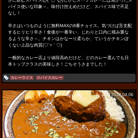
さに飲むスパイスლ(╹◡╹ლ)
しかしスープカレーには無かったス
パイス使いな印象～。
味付け控えめだけど、スパイス味で不足
なし！
辛さはいつものように無料MAXの8番チョイス。
気づけば舌支配
するヒリヒリ辛さ！食後が一番辛い、じわりと口内に積み重な
るような辛さ～。
チキンはかなーり柔らか、ていうかチキンぽ
くない上品な肉質(♡´▿｀♡)
一般的なカレー店より値段高めだけど、どのカレー選んでも日
本トップクラスの美味しさ！
ごちそうさまでした！
カレーライス
スパイスカレー
2019.04.06