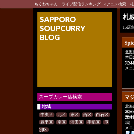
ちくわちゃん
ライブ配信ランキング
dアニメ検索
札
札
SAPPORO
SOUPCURRY
15
BLOG
Spi
Spi
北海
本日
定休
メニ
スープカレー店検索
マ
マ
地域
北海
本日
中央区
北区
東区
西区
白石区
定休
豊平区
南区
清田区
手稲区
厚
場)
メニ
別区