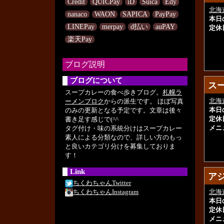
Credit
QUICPay
iD
Suica
Edy
北海
nanaco
WAON
SAPICA
PayPay
本日
LINEPay
merpay
d払い
auPAY
定休
楽天Pay
ブログ説明
ブログについて
ス
ス
スープカレーの食べ歩きブログ。
札幌ラ
北海
ーメンブロク
からの派生です。 ほぼ写真
本日
のみの更新となる予定です。文章は後々
定休
書き足す感じで(^^ゞ
メニ
タグ付け・味の系統分けはスープカレー
素人による分類なので、詳しい方のもっ
と良いカテゴリ分けを募集しておりま
す！
Link
ア
ア
ちくわちゃんTwitter
北海
ちくわちゃんInstagram
本日
定休
メニ