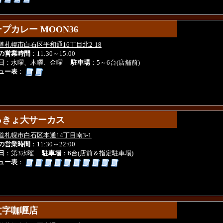
プカレー MOON36
プカレー MOON36
道札幌市白石区平和通16丁目北2-18
の営業時間
：11:30～15:00
日
：水曜、木曜、金曜
駐車場
：5～6台(店舗前)
ュー表
：
っきょ大サーカス
っきょ大サーカス
道札幌市白石区本通14丁目南3-1
の営業時間
：11:30～22:00
日
：第3水曜
駐車場
：6台(店前＆指定駐車場)
ュー表
：
文字咖喱店
文字咖喱店