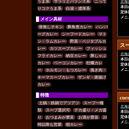
うま系
サラリとバランス系
こって
北海
本日
りコクうま系
白湯・濃厚系
定休
メニ
メイン具材
骨無しチキン
豚角煮カレー
ハンバ
ーグカレー
シーフードカレー
マト
ン・ラムカレー
野菜・ベジタブルカ
ス
ス
レー
カツスープカレー
フィッシュ
北海
フライカレー
納豆カレー
豚しゃぶ
本日
カレー
ベーコンカレー
牡蠣カレ
定休
メニ
ー
ホルモン・もつカレー
挽き肉・
キーマスープカレー
ザンギ・唐揚げ
カレー
特徴
cu
cu
土鍋・鉄鍋でアツアツ
スープ一種
北海
類
スープ選択可
デカ盛り・メガ盛
本日
定休
り
おつまみが豊富
お酒が豊富
24
メニ
時以降も営業
朝カレー