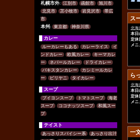
札幌市外
:
江別市
函館市
旭川市
北見市
苫小牧市
岩見沢市
帯広
スー
スー
市
本州
:
東京都
神奈川県
北海
本日
カレー
定休
メニ
ルーカレーもある
カレーライス
イ
ンドカレー
欧風カレー
キーマカレ
ー
ネパールカレー
ドライカレー
パキスタンカレー
カシミールカレ
ら
ら
ー
ビリヤニ
タイカレー
北海
スープ
本日
定休
ブイヨンスープ
トマトスープ
海老
メニ
スープ
ココナッツスープ
和風スー
プ
テイスト
一
一
あっさりスパイシー系
あっさり出汁