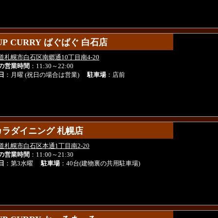
UP CURRY ばぐばぐ 白石店
UP CURRY ばぐばぐ 白石店
道札幌市白石区南郷通10丁目南4-20
の営業時間
：11:30～22:00
日
：月曜 (祝日の場合は営業)
駐車場
：店前
カラダイニング 札幌店
カラダイニング 札幌店
道札幌市白石区本通1丁目南2-20
の営業時間
：11:00～21:30
日
：第3水曜
駐車場
：40台(建物裏の共用駐車場)