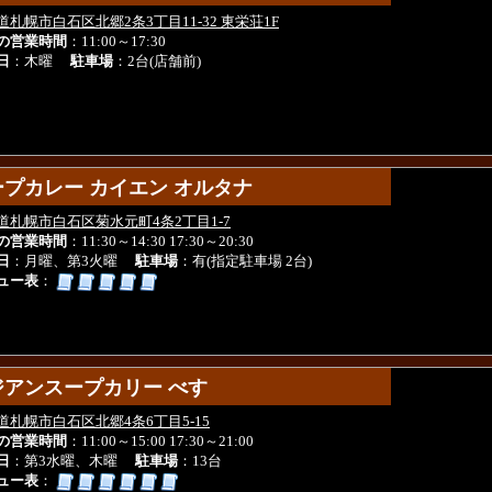
道札幌市白石区北郷2条3丁目11-32 東栄荘1F
の営業時間
：11:00～17:30
日
：木曜
駐車場
：2台(店舗前)
ープカレー カイエン オルタナ
ープカレー カイエン オルタナ
道札幌市白石区菊水元町4条2丁目1-7
の営業時間
：11:30～14:30 17:30～20:30
日
：月曜、第3火曜
駐車場
：有(指定駐車場 2台)
ュー表
：
ジアンスープカリー べす
ジアンスープカリー べす
道札幌市白石区北郷4条6丁目5-15
の営業時間
：11:00～15:00 17:30～21:00
日
：第3水曜、木曜
駐車場
：13台
ュー表
：