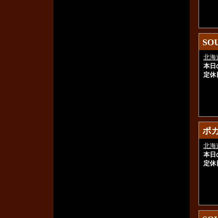
SO
SO
北海
本日
定休
ポ
ポ
北海
本日
定休