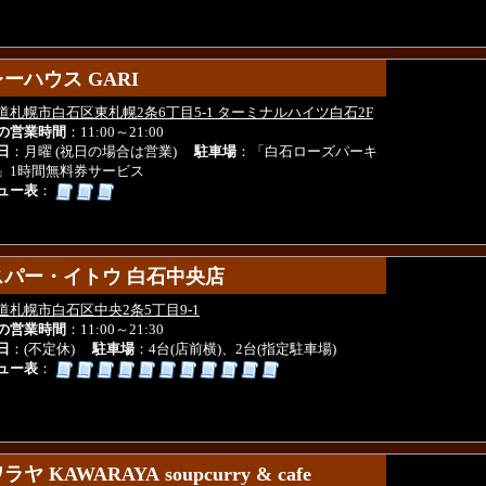
ーハウス GARI
ーハウス GARI
道札幌市白石区東札幌2条6丁目5-1 ターミナルハイツ白石2F
の営業時間
：11:00～21:00
日
：月曜 (祝日の場合は営業)
駐車場
：「白石ローズパーキ
」1時間無料券サービス
ュー表
：
スパー・イトウ 白石中央店
スパー・イトウ 白石中央店
道札幌市白石区中央2条5丁目9-1
の営業時間
：11:00～21:30
日
：(不定休)
駐車場
：4台(店前横)、2台(指定駐車場)
ュー表
：
ヤ KAWARAYA soupcurry & cafe
ヤ KAWARAYA soupcurry & cafe