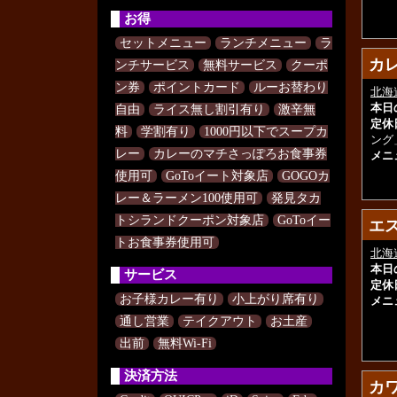
お得
セットメニュー
ランチメニュー
ラ
カレ
カレ
ンチサービス
無料サービス
クーポ
ン券
ポイントカード
ルーお替わり
北海
本日
自由
ライス無し割引有り
激辛無
定休
料
学割有り
1000円以下でスープカ
ング
レー
カレーのマチさっぽろお食事券
メニ
使用可
GoToイート対象店
GOGOカ
レー＆ラーメン100使用可
発見タカ
トシランドクーポン対象店
GoToイー
エ
エ
トお食事券使用可
北海
本日
サービス
定休
お子様カレー有り
小上がり席有り
メニ
通し営業
テイクアウト
お土産
出前
無料Wi-Fi
決済方法
カワラ
カワラ