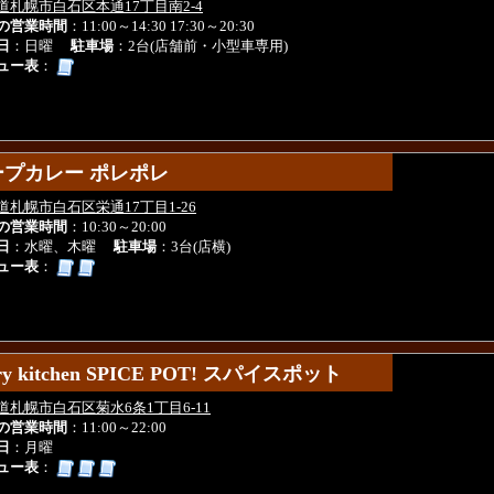
道札幌市白石区本通17丁目南2-4
の営業時間
：11:00～14:30 17:30～20:30
日
：日曜
駐車場
：2台(店舗前・小型車専用)
ュー表
：
ープカレー ポレポレ
ープカレー ポレポレ
道札幌市白石区栄通17丁目1-26
の営業時間
：10:30～20:00
日
：水曜、木曜
駐車場
：3台(店横)
ュー表
：
rry kitchen SPICE POT! スパイスポット
rry kitchen SPICE POT! スパイスポット
道札幌市白石区菊水6条1丁目6-11
の営業時間
：11:00～22:00
日
：月曜
ュー表
：