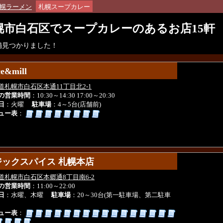
幌ラーメン
札幌スープカレー
幌市白石区でスープカレーのあるお店15軒
店舗見つかりました！
ce&mill
ce&mill
道札幌市白石区本通11丁目北2-1
の営業時間
：10:30～14:30 17:00～20:30
日
：火曜
駐車場
：4～5台(店舗前)
ュー表
：
ジックスパイス 札幌本店
ジックスパイス 札幌本店
道札幌市白石区本郷通8丁目南6-2
の営業時間
：11:00～22:00
日
：水曜、木曜
駐車場
：20～30台(第一駐車場、第二駐車
ュー表
：