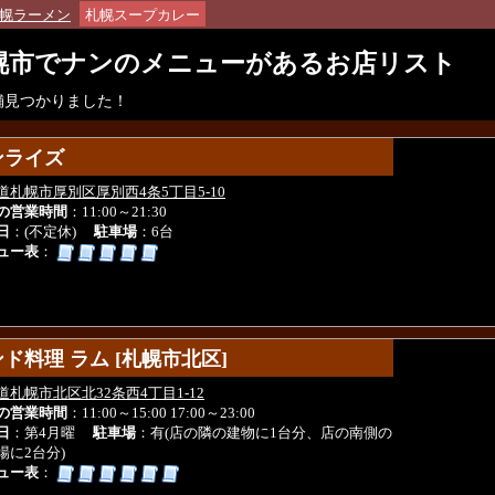
幌ラーメン
札幌スープカレー
幌市でナンのメニューがあるお店リスト
店舗見つかりました！
ンライズ
ンライズ
道札幌市厚別区厚別西4条5丁目5-10
の営業時間
：11:00～21:30
日
：(不定休)
駐車場
：6台
ュー表
：
ド料理 ラム [札幌市北区]
ド料理 ラム [札幌市北区]
道札幌市北区北32条西4丁目1-12
の営業時間
：11:00～15:00 17:00～23:00
日
：第4月曜
駐車場
：有(店の隣の建物に1台分、店の南側の
場に2台分)
ュー表
：