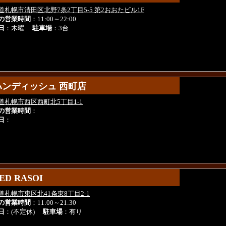
道札幌市清田区北野7条2丁目5-5 第2おおたビル1F
の営業時間
：11:00～22:00
日
：木曜
駐車場
：3台
ハンディッシュ 西町店
ハンディッシュ 西町店
道札幌市西区西町北5丁目1-1
の営業時間
：
日
：
ED RASOI
ED RASOI
道札幌市東区北41条東8丁目2-1
の営業時間
：11:00～21:30
日
：(不定休)
駐車場
：有り