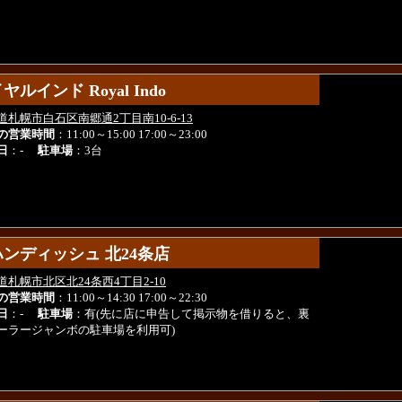
ヤルインド Royal Indo
ヤルインド Royal Indo
道札幌市白石区南郷通2丁目南10-6-13
の営業時間
：11:00～15:00 17:00～23:00
日
：-
駐車場
：3台
ンディッシュ 北24条店
ンディッシュ 北24条店
道札幌市北区北24条西4丁目2-10
の営業時間
：11:00～14:30 17:00～22:30
日
：-
駐車場
：有(先に店に申告して掲示物を借りると、裏
ーラージャンボの駐車場を利用可)