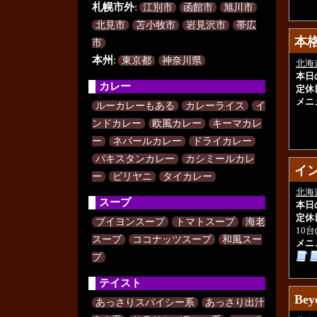
札幌市外
:
江別市
函館市
旭川市
北見市
苫小牧市
岩見沢市
帯広
本格
本格
市
本州
:
東京都
神奈川県
北海
本日
カレー
定休
メニ
ルーカレーもある
カレーライス
イ
ンドカレー
欧風カレー
キーマカレ
ー
ネパールカレー
ドライカレー
パキスタンカレー
カシミールカレ
イン
イン
ー
ビリヤニ
タイカレー
北海
スープ
本日
定休
ブイヨンスープ
トマトスープ
海老
10台
スープ
ココナッツスープ
和風スー
メニ
プ
テイスト
Bey
Bey
あっさりスパイシー系
あっさり出汁