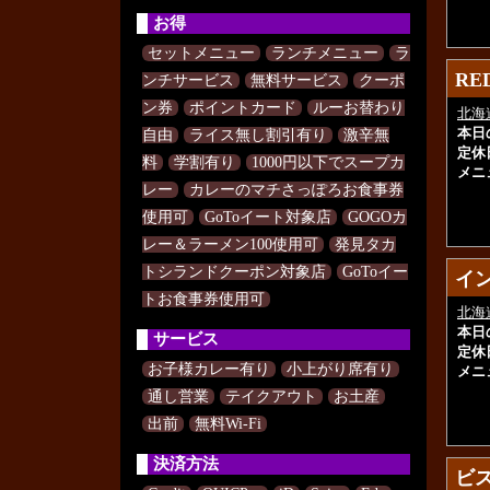
お得
セットメニュー
ランチメニュー
ラ
RE
RE
ンチサービス
無料サービス
クーポ
ン券
ポイントカード
ルーお替わり
北海
本日
自由
ライス無し割引有り
激辛無
定休
料
学割有り
1000円以下でスープカ
メニ
レー
カレーのマチさっぽろお食事券
使用可
GoToイート対象店
GOGOカ
レー＆ラーメン100使用可
発見タカ
トシランドクーポン対象店
GoToイー
イ
イ
トお食事券使用可
北海
本日
サービス
定休
お子様カレー有り
小上がり席有り
メニ
通し営業
テイクアウト
お土産
出前
無料Wi-Fi
決済方法
ビ
ビ