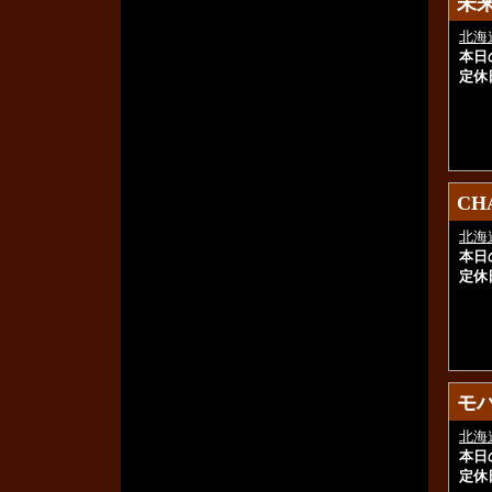
未
未
北海
本日
定休
CH
CH
北海
本日
定休
モ
モ
北海
本日
定休