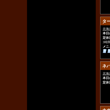
タ
タ
北海
本日
定休
3時
メニ
ネ
ネ
北海
本日
定休