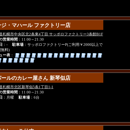
ージ・マハール ファクトリー店
ージ・マハール ファクトリー店
道札幌市中央区北2条東4丁目 サッポロファクトリー3条館B1F
の営業時間
：11:00～21:30
日
：-
駐車場
：サッポロファクトリーP(ご利用￥2000以上で
間無料)
ュー表
：
パールのカレー屋さん 新琴似店
パールのカレー屋さん 新琴似店
道札幌市北区新琴似5条1丁目1-1
の営業時間
：11:00～21:30
日
：月曜
駐車場
：6台