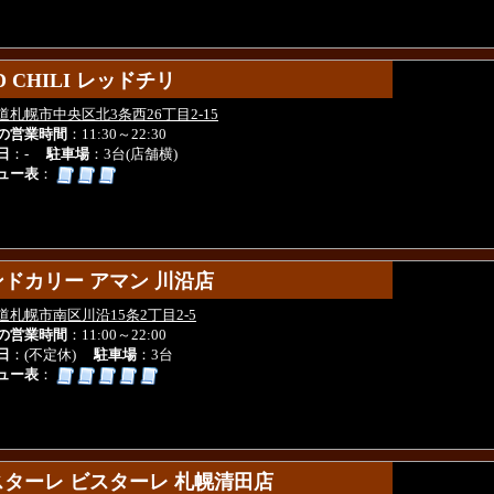
D CHILI レッドチリ
D CHILI レッドチリ
道札幌市中央区北3条西26丁目2-15
の営業時間
：11:30～22:30
日
：-
駐車場
：3台(店舗横)
ュー表
：
ンドカリー アマン 川沿店
ンドカリー アマン 川沿店
道札幌市南区川沿15条2丁目2-5
の営業時間
：11:00～22:00
日
：(不定休)
駐車場
：3台
ュー表
：
スターレ ビスターレ 札幌清田店
スターレ ビスターレ 札幌清田店