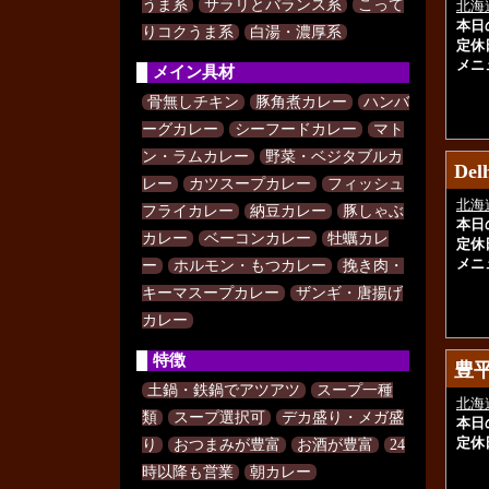
うま系
サラリとバランス系
こって
北海
本日
りコクうま系
白湯・濃厚系
定休
メニ
メイン具材
骨無しチキン
豚角煮カレー
ハンバ
ーグカレー
シーフードカレー
マト
ン・ラムカレー
野菜・ベジタブルカ
Del
Del
レー
カツスープカレー
フィッシュ
北海
フライカレー
納豆カレー
豚しゃぶ
本日
カレー
ベーコンカレー
牡蠣カレ
定休
メニ
ー
ホルモン・もつカレー
挽き肉・
キーマスープカレー
ザンギ・唐揚げ
カレー
特徴
豊平
豊平
土鍋・鉄鍋でアツアツ
スープ一種
北海
類
スープ選択可
デカ盛り・メガ盛
本日
定休
り
おつまみが豊富
お酒が豊富
24
時以降も営業
朝カレー