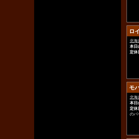
ロイ
ロイ
北海
本日
定休
モハ
モハ
北海
本日
定休
のパ