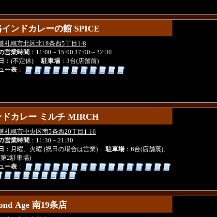
インドカレーの館 SPICE
インドカレーの館 SPICE
道札幌市北区北18条西5丁目1-8
の営業時間
：11:00～15:00 17:00～22:30
日
：(不定休)
駐車場
：3台(店舗前)
ュー表
：
ドカレー ミルチ MIRCH
ドカレー ミルチ MIRCH
道札幌市中央区南5条西20丁目1-16
の営業時間
：11:30～21:30
日
：月曜、火曜 (祝日の場合は営業)
駐車場
：6台(店舗裏)、
(第2駐車場)
ュー表
：
ond Age 南19条店
ond Age 南19条店