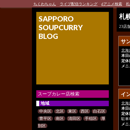
ちくわちゃん
ライブ配信ランキング
dアニメ検索
札
札
SAPPORO
SOUPCURRY
23
BLOG
サ
サ
北海
本日
定休
メニ
スープカレー店検索
イン
イン
地域
北海
本日
中央区
北区
東区
西区
白石区
定休
豊平区
南区
清田区
手稲区
厚
駐車
メニ
別区