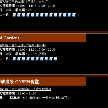
道札幌市中央区南19条西7丁目2-17
の営業時間
：11:00～14:45 17:00～20:45
日
：火曜
駐車場
：8台
ュー表
：
hi Gardens
hi Gardens
道札幌市豊平区平岸2条6丁目2-16
の営業時間
：11:00～14:30 17:00～22:30
日
：火曜
駐車場
：2～3台(店横)
ュー表
：
峡温泉 ONSEN食堂
峡温泉 ONSEN食堂
道札幌市南区定山渓608-2 豊平峡温泉
の営業時間
：11:00～21:00
日
：-
駐車場
：有り(建物前に十数台以上駐車可)