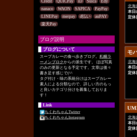
Credit
QUICPay
iD
Suica
Edy
北海
nanaco
WAON
SAPICA
PayPay
本日
LINEPay
merpay
d払い
auPAY
定休
楽天Pay
ブログ説明
ブログについて
モ
モ
スープカレーの食べ歩きブログ。
札幌ラ
北海
ーメンブロク
からの派生です。 ほぼ写真
本日
のみの更新となる予定です。文章は後々
定休
書き足す感じで(^^ゞ
タグ付け・味の系統分けはスープカレー
素人による分類なので、詳しい方のもっ
と良いカテゴリ分けを募集しておりま
す！
Link
UM
UM
ちくわちゃんTwitter
北海
ちくわちゃんInstagram
本日
定休